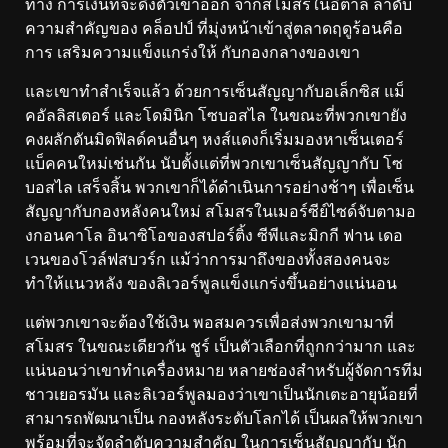
ทาง การเงินที่จะดึงตัวเขาออก จากสโมสรในอิตาลี ลำดับ
ความสำคัญของ คล็อปป์ ที่มุ่งหน้าเข้าสู่ตลาดฤดูร้อนคือ
การ เสริมความแข็งแกร่งให้ กับกองกลางของเขา
และเขาทำสำเร็จแล้ว ด้วยการเซ็นสัญญากับอเล็กซิส แม็
คอัลลิสเตอร์ และโดมินิก โซบอสไล ในขณะที่พวกเขายัง
คงผลักดันมิดฟิลด์คนอื่นๆ หงส์แดงก็เริ่มมองหาเซ็นเตอร์
แบ็คคนใหม่เช่นกัน นับตั้งแต่ที่พวกเขาเซ็นสัญญากับ โซ
บอสไล เสร็จสิ้น พวกเขาก็ได้ดำเนินการอย่างช้าๆ เพื่อเซ็น
สัญญากับกองหลังคนใหม่ สโมสรในเมอร์ซีย์ไซด์จับตามอ
งกอนคาโล อินาซิโอของสปอร์ติ้ง ซีพีและมิกกี ฟาน เดอ
เวนของโวล์ฟสบวร์ก แม้ว่าการมาถึงของทั้งสองคนจะ
ทำให้แนวหลัง ของลิเวอร์พูลแข็งแกร่งขึ้นอย่างแน่นอน
แต่พวกเขาจะต้องใช้เงิน พอสมควรเพื่อส่งพวกเขามาที่
สโมสร ในขณะเดียวกัน ชูร์ เป็นตัวเลือกที่ถูกกว่ามาก และ
แน่นอนว่าเขาทำเครื่องหมาย หลายช่องสำหรับผู้จัดการทีม
ชาวเยอรมัน และลิเวอร์พูลมองว่าเขาเป็นนักเตะอายุน้อยที่
สามารถพัฒนาเป็น กองหลังระดับโลกได้ เป็นผลให้พวกเขา
พร้อมที่จะจัดลำดับความสำคัญ ในการเซ็นสัญญากับ นัก