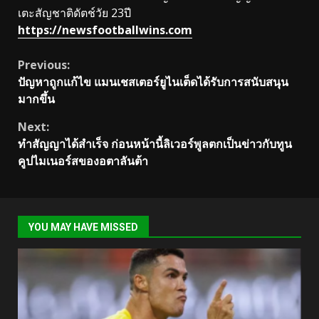
เตะสัญชาติดัตช์วัย 23ปี
https://newsfootballwins.com
Continue
Previous:
ปัญหาถูกแก้ไข แมนเชสเตอร์ยูไนเต็ดได้รับการสนับสนุน
Reading
มากขึ้น
Next:
ทำสัญญาได้สำเร็จ ก่อนหน้านี้ลิเวอร์พูลตกเป็นข่าวกับทูน
คูปไมเนอร์สของอตาลันต้า
YOU MAY HAVE MISSED