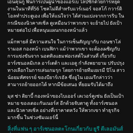
เอ็นคุนกู ฟื้นการเป็นผู้นำของแอร์เบ ไลป์ซิกด้วยการหยุด
งานในนาทีที่56 โชคไม่ดีสำหรับแวร์เนอร์ จอสโก้ กวาร์ดิ
โอลทำประตูเอง เพื่อให้แน่ใจว่า ได้ส่วนแบ่งจากการริบ ใน
กรณีของนิวคาสเซิ่ล ดูเหมือนว่าพวกเขา จะย้ายไป ยังเป้า
หมายต่อไป เพื่อหนุนแผนกกองหน้าแล้ว
แม็กพายส์ มีความสนใจ ในการเซ็นสัญญากับ กอนซาโล่
รามอส กองหน้า เบนฟิกา แม้ว่าพวกเขา จะต้องเผชิญกับ
การแข่งขันจาก นอตทิงแฮมฟอเรสต์ในส่วนที่ เกี่ยวกับ
อาร์เซนอลมิเกล อาร์เตต้า และเอดู กำลังพยายาม ปรับปรุง
ทางเลือกในการเล่นเกมรุก โดยการย้ายทีมเยเรมี ปิโน สาว
น้อยมหัศจรรย์ ของบียาร์เรอัล ซึ่งอูไน เอเมรีกล่าวว่า
สามารถย้ายออกได้ หากมีข้อเสนอ ที่ยอมรับได้มาถึง
มุส ซ่า ดิยาบี้ กองหน้าของไบเออร์ เลเวอร์คูเซ่น ยังเป็นเป้า
หมาย ของเดอะกันเนอร์ส อีกด้วยจับตาดู ทั้งอาร์เซนอล
และนิวคาสเซิ่ล อย่างที่เราคาดหวัง ให้พวกเขา ทำธุรกิจ
มากขึ้น ในช่วงซัมเมอร์นี้
สิ่งที่แฟน ๆ อาร์เซนอลตะโกนเกี่ยวกับ ยูรี ตีเลอมันส์