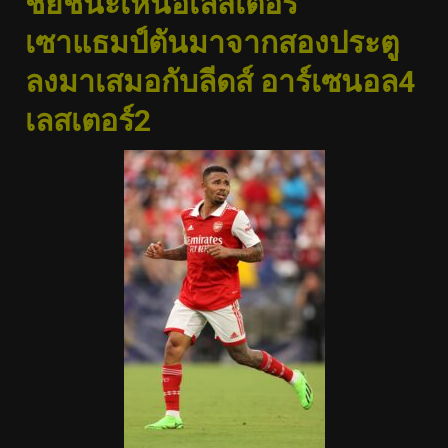
ชัยชนะเหนือเลสเตอร์
เซาแธมป์ตันมาจากสองประตู
ลงมาเสมอกับลีดส์ อาร์เซนอล4
เลสเตอร์2