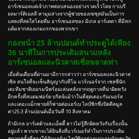
อาร์เซนอลแต่เจ้าภาพตอบสนองอย่างรวดเร็วโดย กาเบรี
ยลมาร์ติเนลลี หามุมล่างจากผู้ช่วยของเฆซุสมันเป็นการ
แสดงที่สดใสโดยทีม อาร์เซนอลของ มิเกล อาร์เตตา ที่มีหก
แต้มจากสองเกมแรกของพวกเขา
กองหน้า 25 ล้านปอนด์ทำประตูได้เพียง
36 นาทีในการประเดิมสนามหลัง
อาร์เซนอลและนิวคาสเซิ่ลพลาดท่า
เมื่อต้นเดือนที่ผ่านมามีการกล่าวว่า อาร์เซนอลและนิวคาส
เซิล สนใจที่จะเซ็นสัญญากับทีโม แวร์เนอร์จาก เชลซีนัก
เตะทีมชาติเยอรมนีพร้อมเล่นหลังจากฤดูกาลที่น่าผิดหวัง
อีกครั้งที่สแตมฟอร์ด บริดจ์แม้ว่าในที่สุดเดอะกันเนอร์ส
และเดอะแม็กพายส์ก็พ่ายต่อแอร์เบ ไลป์ซิกซึ่งปิดดีลมูล
ค่า25.3 ล้านปอนด์เมื่อวันที่ 10 สิงหาคม
ถ้ามิเกล อาร์เตต้าและเอ็ดดี้ ฮาวไม่รู้สึกผิดหวังกับเรื่องนั้น
อยู่แล้ว พวกเขาจะได้ยินสิ่งที่แวร์เนอร์ทำในการประเดิม
สนามครั้งที่สองให้กับแอร์เบ ไลป์ซิกอย่างแน่นอนนักเตะวัย