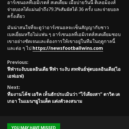
อาร์เซนอลที่เอมิเรตส์ สเตเดี้ยม เมื่อบ่ายวันนี้ ติเลอม็องส์
จ่ายบอลได้แม่นยำถึง79.3%สัมผัสได้ 36 ครั้ง และจ่ายบอล
ครั้งเดียว
มันน่าสนใจที่จะดูว่าอาร์เซนอลจะเซ็นสัญญากับชาว
เบลเยี่ยมหรือไม่แฟน ๆ อาร์เซนอลที่เอมิเรตส์สเตเดียมชอบ
เขาอย่างชัดเจนและต้องการให้เขาอยู่ในทีมในฤดูกาลนี้
และต่อ ๆ ไป
https://newsfootballwins.com
Continue
Previous:
ฟีฟ่าระงับบอลอินเดีย ฟีฟ่า ระงับ สหพันธ์ฟุตบอลอินเดีย(ไอ
Reading
เอฟเอฟ)
Next:
ทีมงานโค้ช เอริค เท็นฮักประเมินว่า “ไร้เดียงสา” ดาวิด เด
เกอา ในแมนฯยูไนเต็ด แต่งตัวลงสนาม
YOU MAY HAVE MISSED