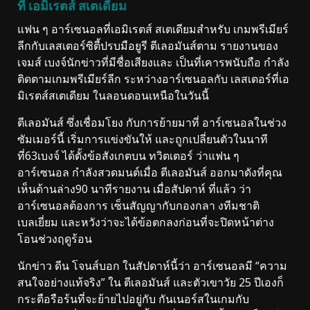
ที่ เอมิเรตส์ สเตเดียม
แฟน ๆ อาร์เซนอลที่เอมิเรตส์ สเตเดียมสำหรับ เกมพรีเมียร์
ลีกกับเลสเตอร์ซิตี้ปรบมือยูรี ตีเลอมันส์ตาม รายงานของ
เจมส์ เบงจ์นักข่าวที่มีชื่อเสียงและ เป็นที่เคารพนับถือ กำลัง
ติดตามเกมพรีเมียร์ลีก ระหว่างอาร์เซนอลกับ เลสเตอร์ที่เอ
มิเรตส์สเตเดียม ในลอนดอนเหนือในวันนี้
ตีเลอมันส์ ซึ่งเชื่อมโยง กับการย้ายมาที่ อาร์เซนอลในช่วง
ซัมเมอร์นี้ เริ่มการแข่งขันให้ และถูกเปลี่ยนตัวในนาที
ที่63เบงจ์ ได้ตั้งข้อสังเกตบน ทวิตเตอร์ ว่าแฟน ๆ
อาร์เซนอล กำลังสวดมนต์เมื่อ ตีเลอมันส์ ออกมาดังที่คุณ
เห็นด้านล่าง90 นาทีรายงาน เมื่อสัปดาห์ ที่แล้ว ว่า
อาร์เซนอลต้องการ เซ็นสัญญากับกองกลา งทีมชาติ
เบลเยี่ยม และหวังว่าจะได้ข้อตกลงก่อนที่จะปิดหน้าต่าง
โอนช่วงฤดูร้อน
นักข่าว ดีน โจนส์บอก ในสัปดาห์นี้ว่า อาร์เซนอลมี “ความ
สนใจอย่างแท้จริง” ใน ตีเลอมันส์ และตัวเขาวัย 25 ปีเองก็
กระตือรือร้นที่จะย้ายไปอยู่กับ กันเนอร์สในเกมกับ