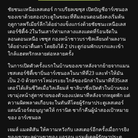
ชัยชนะเหนือเลสเตอร์ กาเบรียลเฆซุส เปิดบัญชีอาร์เซนอล
ของเขาด้วยสองประตูในขณะที่ทีมลอนดอนยังคงเริ่มต้น
ฤดูกาลพรีเมียร์ลีกได้อย่างแข็งแกร่งด้วยชัยชนะเหนือเลส
เตอร์ซิตี้4-2ในวันเสาร์ท่ามกลางแสงแดดที่ร้อนจัดใน
ลอนดอนเหนือ เชซุส กองหน้าชาวบราซิลเลียนทำผลงาน
ได้อย่างน่าตื่นตา โดยยิงได้ 2 ประตูก่อนพักเบรกและเข้า
ใกล้แฮตทริกหลายต่อหลายครั้ง
ในการเปิดตัวครั้งแรกในบ้านของเขาหลังจากย้ายจากแมน
เชสเตอร์ซิตี้เขาบิ่นอาร์เซนอลในนาทีที่23 และทำให้มัน
เป็น 2-0 ด้วยการโหม่งระยะใกล้ของนักล่าในนาทีที่35เลส
เตอร์ได้เส้นชีวิตเมื่อวิลเลียมส์ ซาลิบาซึ่งเปิดตัวในบ้านของ
เขามุ่งหน้าสู่ตาข่ายของตัวเองแปดนาทีหลังจากหยุดพัก แต่
ความผิดพลาดเกือบจะในทันทีโดยผู้รักษาประตูเลสเตอร์
แดนนี่วอร์ดอนุญาตให้ กรานิต ชาก้าคืนผู้นำสองเป้าหมาย
ของ อาร์เซนอล
เจมส์ แมดดิสัน ให้ความหวังกับ เลสเตอร์อีกครั้งเมื่อการยิง
ของเขาทะลุผ่านขาของ แอรอน แรมส์เดลผู้รักษาประตู