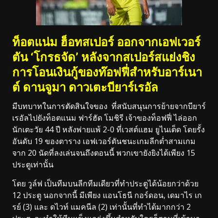
ท็อตแน่ม ฮ็อทสเปอร์ ออกจากเอฟเวอร์
ตัน ‘โกรธจัด’ หลังจากสเปอร์สแย่งชิง
การโอนเงินกู้ของท๊อฟฟี่สำหรับอาร์เนา
ต์ ดานจูมา ดาวเตะบียาร์เรอัล
มีบทบาทในการตัดสินใจของ ที่สนับสนุนการย้ายจากบียาร์
เรอัลไปยังท็อตแนม ฟาร์ฮัด โมชิรี เจ้าของท็อฟฟี่ ไล่ออก
นักเตะวัย 44 ปี หลังพ่ายแพ้ 2-0 ที่เวสต์แฮม ยูไนเต็ด โดยรั้ง
อันดับ 19 ของตาราง เอฟเวอร์ตันชนะเกมลีกต่ำสามเกม
จาก 20 นัดที่ลงเล่นจนถึงตอนนี้ พวกเขายังยิงได้เพียง 15
ประตูเท่านั้น
โดย วูล์ฟ เป็นทีมบนลีกทีมเดียวที่ทำประตูได้น้อยกว่าด้วย
12 ประตู นอกจากนี้ มีเพียง แอนโธนี กอร์ดอน, เดมาไร เก
รย์ (3) และ ดไวท์ แมคนีล (2) เท่านั้นที่ทำได้มากกว่า 2