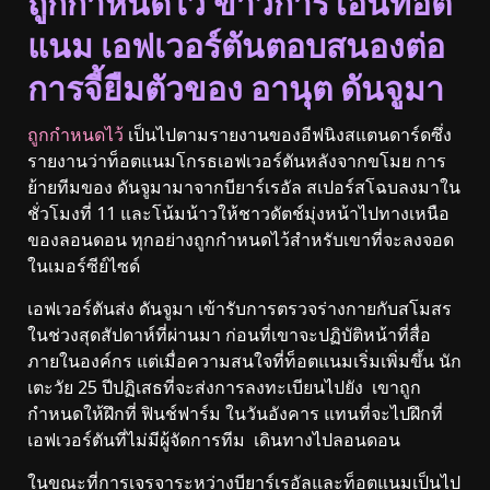
ถูกกำหนดไว้ ข่าวการโอนท็อต
แนม เอฟเวอร์ตันตอบสนองต่อ
การจี้ยืมตัวของ อานุต ดันจูมา
ถูกกำหนดไว้
เป็นไปตามรายงานของอีฟนิงสแตนดาร์ดซึ่ง
รายงานว่าท็อตแนมโกรธเอฟเวอร์ตันหลังจากขโมย การ
ย้ายทีมของ ดันจูมามาจากบียาร์เรอัล สเปอร์สโฉบลงมาใน
ชั่วโมงที่ 11 และโน้มน้าวให้ชาวดัตช์มุ่งหน้าไปทางเหนือ
ของลอนดอน ทุกอย่างถูกกำหนดไว้สำหรับเขาที่จะลงจอด
ในเมอร์ซีย์ไซด์
เอฟเวอร์ตันส่ง ดันจูมา เข้ารับการตรวจร่างกายกับสโมสร
ในช่วงสุดสัปดาห์ที่ผ่านมา ก่อนที่เขาจะปฏิบัติหน้าที่สื่อ
ภายในองค์กร แต่เมื่อความสนใจที่ท็อตแนมเริ่มเพิ่มขึ้น นัก
เตะวัย 25 ปีปฏิเสธที่จะส่งการลงทะเบียนไปยัง เขาถูก
กำหนดให้ฝึกที่ ฟินช์ฟาร์ม ในวันอังคาร แทนที่จะไปฝึกที่
เอฟเวอร์ตันที่ไม่มีผู้จัดการทีม เดินทางไปลอนดอน
ในขณะที่การเจรจาระหว่างบียาร์เรอัลและท็อตแนมเป็นไป