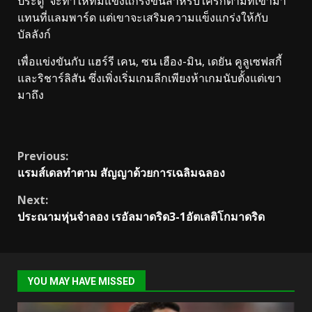
ประตู จะทำให้ทีมแข็งแกร่งขึ้นสำหรับใครก็ตามที่เข้ามา
แทนที่แลมพาร์ด แต่เขาจะเสริมความแข็งแกร่งให้กับ
บัลลังก์
เพื่อแข่งขันกับ แฮร์รี เคน, ซน เฮือง-มิน, เดยัน คูลูเซฟสกี้
และริชาร์ลิสัน ซึ่งเพิ่งเริ่มเกมลีกเพียงห้าเกมนับตั้งแต่เขา
มาถึง
Continue
Previous:
แรมส์เดลทำตาม สัญญาด้วยการเฉลิมฉลอง
Reading
Next:
ประณามหุ่นจำลอง เรอัลมาดริด3-1อัตเลติโกมาดริด
YOU MAY HAVE MISSED