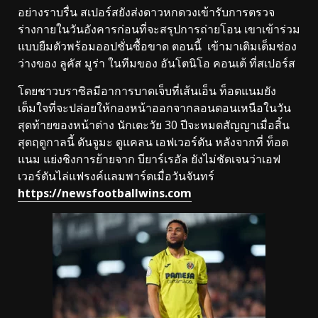
อย่างราบรื่น สเปอร์สยังส่งดาวหกดวงเข้ารับการตรวจ
ร่างกายในวันอังคารก่อนที่จะสรุปการถ่ายโอน เขาเข้าร่วม
แบบยืมตัวพร้อมออปชั่นซื้อขาด ตอนนี้ เข้ามาเติมเต็มช่อง
ว่างของ ลูคัส มูร่า ในทีมของ อันโตนิโอ คอนเต้ ที่สเปอร์ส
โดยชาวบราซิลมีอาการบาดเจ็บที่เส้นเอ็น ท็อตแนมยัง
เต็มใจที่จะปล่อยให้กองหน้าออกจากลอนดอนเหนือในวัน
สุดท้ายของหน้าต่าง นักเตะวัย 30 ปีจะหมดสัญญาเมื่อสิ้น
สุดฤดูกาลนี้ ดันจูมะ ดูแคลน เอฟเวอร์ตัน หลังจากที่ ท็อต
แนม แย่งชิงการย้ายจาก บียาร์เรอัล ยังไม่ชัดเจนว่าเอฟ
เวอร์ตันไล่แฟรงค์แลมพาร์ดเมื่อวันจันทร์
https://newsfootballwins.com