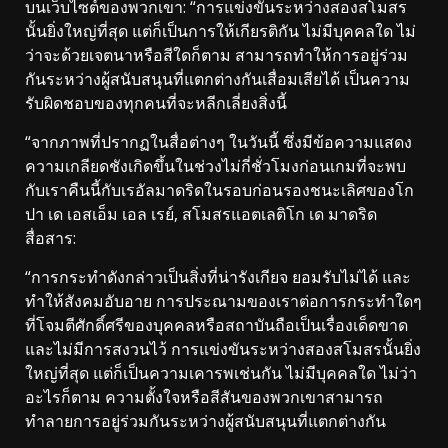
บนเว็บไซต์ของพวกเขา: “การแข่งขันระหว่างสองสโมสร
นั้นยิ่งใหญ่ที่สุด แต่ก็เป็นการให้เกียรติกัน ไม่มีบุคคลใด ไม่
ว่าจะด้วยเจตนาหรือสีใดก็ตาม สามารถทำให้การอยู่ร่วม
กันระหว่างผู้สนับสนุนที่แตกต่างกันเสื่อมเสียได้ เป็นความ
รับผิดชอบของทุกคนที่จะหลีกเลี่ยงสิ่งนี้
“จากภาพที่ปรากฏในสื่อต่างๆ ในวันนี้ ซึ่งมีข้อความแสดง
ความเกลียดชังเกิดขึ้นในช่วงไม่กี่ชั่วโมงก่อนเกมที่จะพบ
กับเราคืนนี้กับเรอัลมาดริดในรอบก่อนรองชนะเลิศของโก
ปา เด เอสเอ็ม เอล เรย์, สโมสรแอตเลติโก เด มาดริด
สื่อสาร:
“การกระทำดังกล่าวเป็นสิ่งที่น่ารังเกียจ ยอมรับไม่ได้ และ
ทำให้สังคมอับอาย การประณามของเราต่อการกระทำใดๆ
ที่โจมตีศักดิ์ศรีของบุคคลหรือสถาบันถือเป็นเรื่องเด็ดขาด
และไม่มีการสงวนไว้ การแข่งขันระหว่างสองสโมสรนั้นยิ่ง
ใหญ่ที่สุด แต่ก็เป็นความเคารพเช่นกัน ไม่มีบุคคลใด ไม่ว่า
อะไรก็ตาม ความตั้งใจหรือสีสันของพวกเขาสามารถ
ทำลายการอยู่ร่วมกันระหว่างผู้สนับสนุนที่แตกต่างกัน