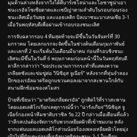
มุมด้านล่างหลังจากวิ่งได้ดีบาร์เซโลน่าและโอซาซูน่าเอา
ชนะเรอัลโซเซียดาดและเซบีญ่าตามลำดับในรอบก่อนรอง
ชนะเลิศเมื่อวันพุธ และแอธเลติก บิลเบาชนะบาเลนเซีย 3-1
เมื่อวันพฤหัสบดีเพื่อผ่านเข้ารอบรองชนะเลิศ
การจับฉลากรอบ 4 ทีมสุดท้ายจะมีขึ้นในวันจันทร์ที่ 30
มกราคม โดยเลกแรกจะจัดขึ้นในช่วงต้นเดือนกุมภาพันธ์
และเลกที่ 2 จะเริ่มต้นในเดือนมีนาคม ก่อนที่รอบชิงชนะ
เลิศจะมีขึ้นในวันที่ 6 พฤษภาคมก่อนหน้านี้ในวันพฤหัสบดี
ลาลีกากล่าวว่า “ขอประณามการกระทำที่แสดงความ
เกลียดชังและข่มขู่ต่อ วินิซิอุส จูเนียร์” หลังจากที่หุ่นจำลอง
ปีกของเรอัลมาดริดถูกแขวนคอลงมาจากสะพานใกล้กับ
สนามฝึกซ้อมของสโมสร
ป้ายที่เขียนว่า “มาดริดเกลียดเรอัล” ถูกติดไว้ที่ราวสะพาน
โดยแอตเลติโกเรียกเหตุการณ์นี้ว่า “น่ารังเกียจ”วินิซิอุส จู
เนียร์กองหน้าทีมชาติบราซิล วัย 22 ปี กล่าวเมื่อเดือนที่แล้ว
ว่าลีกสเปนต้องจัดการกับพวกเหยียดผิวที่เข้าชมเกม หลัง
จากแฟนบอลแอตเลติโกส่วนน้อยร้องเพลงเหยียดผิวโดยมุ่ง
เป้าไปที่นักเตะก่อนที่เรอัลมาดริดจะชนะ 2-1 ในเดือน