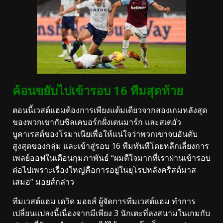
ค้อนขยับไปเข้ารอบ 16 ทีมสุดท้าย
ตอนนี้เวสต์แฮมต้องการเพียงแต้มเดียวจากสองเกมหลังสุด
ของพวกเขากับซิลเคบอร์กฝั่งเดนมาร์ก และสเตอัว
บูคาเรสต์ของโรมาเนียเพื่อให้แน่ใจว่าพวกเขาจบอันดับ
สูงสุดของกลุ่ม และเข้าสู่รอบ 16 ทีมทันทีโดยหลีกเลี่ยงการ
เพลย์ออฟในเดือนกุมภาพันธ์
“ผมดีใจมากที่เราผ่านเข้ารอบ
ต่อไปเพราะเรื่องใหญ่คือการอยู่ในยุโรปหลังคริสต์มาส
เสมอ” มอยส์กล่าว
ทีมเวสต์แฮม
เดวิด มอยส์ ผู้จัดการทีมเวสต์แฮม ทําการ
เปลี่ยนแปลงนี้เนื่องจากมีเพียง 3 นักเตะที่ลงสนามในเกมกับ