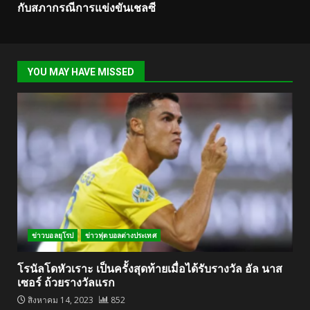
กับสภากรณีการแข่งขันเชลซี
YOU MAY HAVE MISSED
ข่าวบอลยุโรป
ข่าวฟุตบอลต่างประเทศ
โรนัลโดหัวเราะ เป็นครั้งสุดท้ายเมื่อได้รับรางวัล อัล นาส
เซอร์ ถ้วยรางวัลแรก
สิงหาคม 14, 2023
852