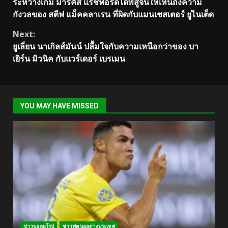
ระหว่างเกม มาร์คัส แรชฟอร์ดได้พิสูจน์ให้เห็นถึงความ
Reading
กังวลของ สตีฟ แม็คคลาเรน ที่ผิดกับแมนเชสเตอร์ ยูไนเต็ด
Next:
ยูเลี่ยน นาเกิลส์มันน์ ปลื้มใจกับความเหนือกว่าของ บา
เยิร์น มิวนิค กับแวร์เดอร์ เบรเมน
YOU MAY HAVE MISSED
ข่าวบอลยุโรป
ข่าวฟุตบอลต่างประเทศ