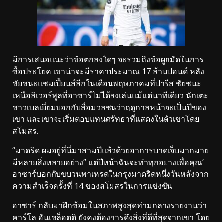
มีการเสนอแนะว่าข้อตกลงใดๆ จะรวมถึงข้อผูกมัดในการ
ซื้อประโยค เขาน่าจะมีราคาประมาณ 17 ล้านปอนด์ หลัง
ชัยชนะแชมเปี้ยนส์ลีกในเดือนพฤษภาคมที่ปารีส ชัยชนะ
เหนือลิเวอร์พูลที่อาซาร์ไม่ได้ลงเล่นแม้แต่นาทีเดียว นักเตะ
ชาวเบลเยี่ยมบอกกับสื่อมวลชนว่าฤดูกาลหน้าจะเป็นปีของ
เขา และเขาจะเริ่มตอบแทนศรัทธาที่แสดงในตัวเขาโดย
สโมสร.
“มาดริด ผมอยู่ที่นี่มาสามปีแล้วด้วยอาการบาดเจ็บมากมาย
มีหลายสิ่งหลายอย่าง” แต่ปีหน้าฉันจะทำทุกอย่างเพื่อคุณ’
อาซาร์บอกกับขบวนพาเหรดในกรุงมาดริดหนึ่งวันหลังจาก
ความสำเร็จครั้งที่ 14 ของสโมสรในการแข่งขัน
อาซาร์ กลับมาฝึกซ้อมในสภาพสูงสุดท่ามกลางรายงานว่า
คาร์โล อันเชล็อตติ ยังคงต้องการดึงสิ่งที่ดีที่สุดจากเขา โดย