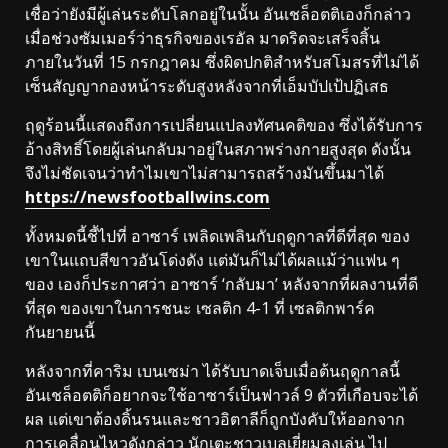
เชื่อว่ายังมีผู้เล่นระดับโลกอยู่ในนั้น อันเชล็อตติเองก็กล่าว
เมื่อช่วงซัมเมอร์ว่าธุรกิจของเรอัล มาดริดจะเสร็จสิ้น
ภายในวันที่ 15 กรกฎาคม ซึ่งผิดปกติสำหรับสโมสรที่ไม่ได้
เซ็นสัญญากองหน้าระดับสูงหลังจากที่เอ็มบัปเป้ปฏิเสธ
ฤดูร้อนนี้แสดงถึงการเปลี่ยนแปลงทัศนคติของ ซึ่งได้รับการ
อ้างสิทธิ์โดยผู้เล่นกลับมาอยู่ในสภาพร่างกายสูงสุด ดังนั้น
จึงไม่ชัดเจนว่าทำไมเขาไม่สามารถสร้างมันขึ้นมาได้
https://newsfootballwins.com
ทั้งหมดนี้ชี้ไปที่ อาซาร์ เพลิดเพลินกับฤดูกาลที่ดีที่สุด ของ
เขาในแถบสีขาวอันโด่งดัง แต่มันก็ไม่ได้ผลแม้ว่าแฟน ๆ
ของ เองก็ประกาศว่า อาซาร์ ‘กลับมา’ หลังจากที่ผลงานที่ดี
ที่สุด ของเขาในการชนะ เซลติก 4-1 ที่ เซลติกพาร์ค
กันยายนนี้
หลังจากที่คาริม เบนเซม่า ได้รับบาดเจ็บเมื่อต้นฤดูกาลนี้
อันเชล็อตติก็อยากจะใช้อาซาร์เป็นฟาวล์ 9 ตัวที่เกือบจะได้
ผล แต่เขาต้องดิ้นรนและชาวอิตาลีก็ถูกบังคับให้ออกจาก
การเคลื่อนไหวดังกล่าว นักเตะชาวเบลเยี่ยมลงเล่น ไป