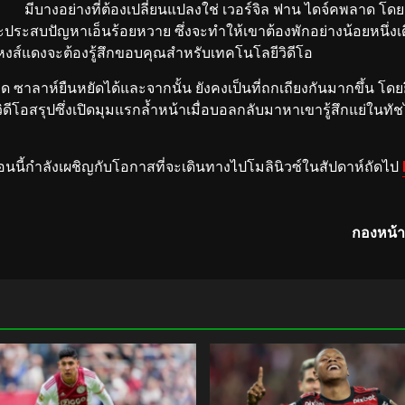
มีบางอย่างที่ต้องเปลี่ยนแปลงใช่ เวอร์จิล ฟาน ไดจ์คพลาด 
ประสบปัญหาเอ็นร้อยหวาย ซึ่งจะทำให้เขาต้องพักอย่างน้อยหนึ่งเดื
หงส์แดงจะต้องรู้สึกขอบคุณสำหรับเทคโนโลยีวิดีโอ
 ซาลาห์ยืนหยัดได้และจากนั้น ยังคงเป็นที่ถกเถียงกันมากขึ้น โดย
ีโอสรุปซึ่งเปิดมุมแรกล้ำหน้าเมื่อบอลกลับมาหาเขารู้สึกแย่ในทัชไล
ตอนนี้กำลังเผชิญกับโอกาสที่จะเดินทางไปโมลินิวซ์ในสัปดาห์ถัดไป
กองหน้าต