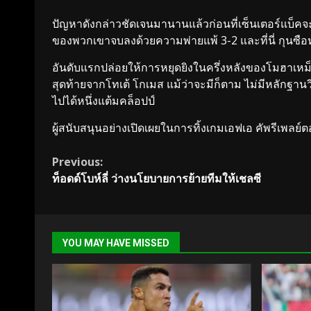
ปัญหาดังกล่าวชัดเจนมานานแล้วก่อนที่เซ็นเตอร์แบ็คจะ
ของพวกเขาจบลงด้วยความพ่ายแพ้ 3-2 และที่นี่ กุนซือ
อันดับแรกปล่อยให้การหยุดยิงในครึ่งหลังของโมฮาเหม็ด
สุดท้ายจากโทเต้ โกเมส แม้ว่าจะมีก็ตาม ไม่มีหลักฐานวิด
ไปได้หนึ่งแต้มคล็อปป์
ผู้สนับสนุนอย่างเปิดเผยในการทิ้งเกมเอฟเอ คัพรีเพลย์
Continue
Previous:
ท็อดด์โบห์ลี่ ว่างนโยบายการย้ายทีมให้เชลซี
Reading
YOU MAY HAVE MISSED