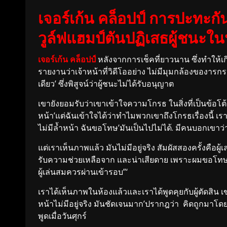
เจอร์เก้น คล็อปป์ การปะทะก
วูล์ฟแฮมป์ตันปฏิเสธผู้ชนะในน
เจอร์เก้น คล็อปป์
หลังจากการเช็คที่ยาวนาน ซึ่งทำให้เ
รายงานว่าเจ้าหน้าที่วิดีโออย่าง ไม่มีมุมกล้องของารก
เดียว’ ซึ่งพิสูจน์ว่าผู้ชนะไม่ได้รับอนุญาต
เขายังยอมรับว่าเขาเข้าใจความโกรธ ในสิ่งที่เป็นข้อโต
หน้า’แต่ฉันเข้าใจได้ว่าทำไมพวกเขาถึงโกรธเรื่องนี้ เร
ไม่มีล้ำหน้า ฉันขอโทษ’มันเป็นไปไม่ได้. มีคนบอกเขาว่
แต่เราเห็นภาพแล้ว มันไม่มีอยู่จริง สัมผัสสองครั้งคือ
รับความช่วยเหลือจาก และน่าเสียดาย เพราะผมขอโทษ มันไ
ผู้เล่นสมควรผ่านเข้ารอบ”‘
เราได้เห็นภาพในห้องแล้วและเราได้พูดคุยกับผู้ตัดสิน เข
หน้าไม่มีอยู่จริง มันชัดเจนมาก’ปรากฎว่า คิดถูกมาโ
พูดเมื่อวันศุกร์