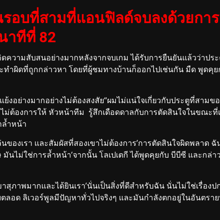
ันรอบที่สามที่แอนฟิลด์จบลงด้วยก
าทีที่ 82
กิดความสับสนอย่างมากหลังจากจบเกม ได้รับการยืนยันแล้วว่าประต
ระทำผิดที่ถูกกล่าวหา โดยที่ผู้ชมทางบ้านก็ออกไปเช่นกัน มืด พูดค
้แย้งอย่างมากอย่างไม่ต้องสงสัย“ผมไม่แน่ใจเกี่ยวกับประตูที่สามข
าไม่ต้องการให้ หัวหน้าทีม รู้สึกเดือดดาลกับการตัดสินใจในขณะที่
าล้ำหน้า
ผู้เล่นของเรา และสัมผัสที่สองเขาไม่ต้องการ’การตัดสินใจผิดพลาด ฉ
ม่ใช่การล้ำหน้า’จากนั้น โลเปเตกี ได้พูดคุยกับ บีบีซี และกล่าวว
าสุภาพมากและได้ยินเรา’นั่นเป็นสิ่งที่ดีสำหรับฉัน นั่นไม่ใช่เรื่อ
ดยตลอด ลิเวอร์พูลมีปัญหาทั่วไปจริงๆ และมันกำลังตกอยู่ในอันต