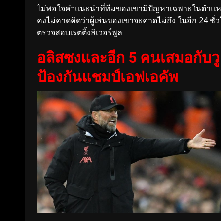
ไม่พอใจคำแนะนำที่ทีมของเขามีปัญหาเฉพาะในตำแหน่งก
คงไม่คาดคิดว่าผู้เล่นของเขาจะคาดไม่ถึง ในอีก 24 ชั
ตรวจสอบเรตติ้งลิเวอร์พูล
อลิสซงและอีก 5 คนเสมอกับวูล์
ป้องกันแชมป์เอฟเอคัพ