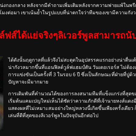
องกลาง หลังจากมีคำถามเพิ่มเติมหลังจากความพ่ายแพ้ในพรีเมียร
่วโมงต่อมา เขาเน้นย้ำในรูปแบบที่น่าตกใจว่าทีมของเขามีความกังว
ฟส์ได้แย่จริงๆลิเวอร์พูลสามารถนับได
ได้ดังนั้นฤดูกาลที่แล้วจึงไม่สะดุดในอุปสรรคแรกอย่างน่าตื่นเ
น่ากังวลมากขึ้นที่แอนฟิลด์วูล์ฟแฮมป์ตัน วันเดอเรอร์ส ไม่
การแข่งขันเป็นครั้งที่ 3 ในรอบ 6 ปี ซึ่งเป็นลักษณะที่ฝ่ายที่
ปัญหาจะมีมากมาย
การเดิมพันที่คำนวณได้ของการลงสนามทีมที่แข็งแกร่งที่สุดของ
เริ่มต้นแคมเปญใหม่เห็นได้ชัดว่าความภักดีที่เจ้านายหงส์แดง
แสดงผลที่ไม่เหมาะสมอย่างใหญ่หลวงนี้เกิดขึ้นเพียงครั้งเดียว ก
เล่นที่ดีที่สุดของลิเวอร์พูลในปัจจุบันอีกต่อไป