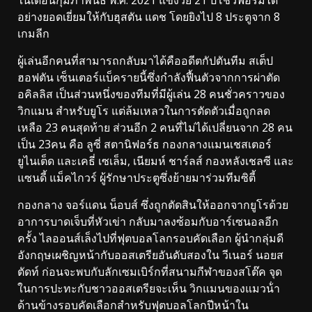
ในเดือนกุมภาพันธ์ พ.ศ. 2021 แข้งวัย 21 ปีโชว์ฟอร์มได้
อย่างยอดเยี่ยมให้กับฮุสตัน แดช โดยยิงไป 8 ประตูจาก 8
เกมลีก
ผู้เล่นอีกคนที่สามารถกลับมาได้คืออดีตกัปตันทีม สเต็ป
ฮอฟตัน เซ็นเตอร์แบ็ครายนี้ซึ่งกําลังฟื้นตัวจากการผ่าตัด
อคิลลิส เป็นส่วนหนึ่งของทีมที่มีผู้เล่น 28 คนชั่วคราวของ
วิกแมน สําหรับยูโร แต่ล้มเหลวในการตัดตัวเมื่อถูกลด
เหลือ 23 คนสุดท้าย
ส่วนอีก 2 คนที่ไม่ได้เปลี่ยนจาก 28 คน
เป็น 23คน คือ ลูซี่ สตานิฟอร์ธ กองกลางแมนเชสเตอร์
ยูไนเต็ด และเคธี่ เซเล็ม, เนียมห์ ชาร์ลส์ กองหลังเชลซี และ
แซนดี้ แม็คไกวร์ ผู้รักษาประตูซึ่งย้ายมาร่วมทีมซิตี้
กองกลาง จอร์แดน น็อบส์ ซึ่งถูกตัดสินให้ออกจากยูโรด้วย
อาการบาดเจ็บที่หัวเข่า กลับมาลงซ้อมกับอาร์เซนอลอีก
ครั้ง
ไลออนส์เล็งไปที่ฟุตบอลโลกรอบคัดเลือก
ผู้นํากลุ่มดี
อังกฤษเผชิญหน้ากับออสเตรียอันดับสองใน วีเนอร์ นอยส
ตัดท์ ก่อนจะพบกับลักเซมเบิร์กที่สนามกีฬาของสโต๊ค
จุด
ในการปะทะกับชาวออสเตรียจะเห็น วิกแมนของแมวน้ํา
ด้านข้างรอบคัดเลือกสําหรับฟุตบอลโลกปีหน้าใน