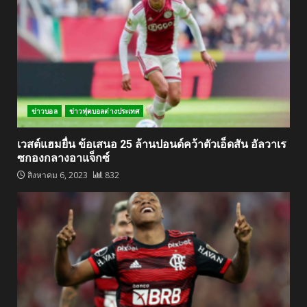
ข่าวบอล
ข่าวฟุตบอลต่างประเทศ
เวสต์แฮมยื่น ข้อเสนอ 25 ล้านปอนด์คว้าตัวเอ็ดสัน อัลวาเร
ซกองกลางอาแจ็กซ์
สิงหาคม 6, 2023
832