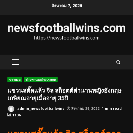
Skip
สิงหาคม 7, 2026
to
content
newsfootballwins.com
https://newsfootballwins.com
PRIMARY
MENU
ข่าวบอล
ข่าวฟุตบอลต่างประเทศ
แขวนสตั๊ดแล้ว จิล สก็อตต์ตํานานหญิงอังกฤษ
เกษียณอายุเมื่ออายุ 35ปี
admin_newsfootballwins
สิงหาคม 29, 2022
1 min read
1136