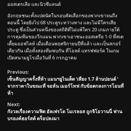
ออสเตรเลีย และนิวซีแลนด์
อังกฤษชนะทั้งแปดนัดในรอบคัดเลือกของพวกเขาจนถึง
ตอนนี้ โดยยิงไป 68 ประตูระหว่างทาง และไม่มีใครเสีย
ประตู ซึ่งเป็นส่วนหนึ่งของสถิติที่ไม่แพ้ใคร 20 เกมภายใต้
การคุมทีมของวีกแมน
พวกเขาเอาชนะออสเตรีย 1-0 ที่สเต
เดี้ยมออฟไลท์ เมื่อเดือนพฤศจิกายนปีที่แล้ว และเป็นสกอร์
เดียวกัน เมื่อทั้งสองทีมพบกัน ที่โอลด์ แทรฟฟอร์ด ในเกม
เปิดสนามยูโรเมื่อวันที่ 6 กรกฎาคม
Continue
Previous:
เซ็นสัญญาครั้งที่ห้า แมนฯยูไนเต็ด ‘เพียง 1.7 ล้านปอนด์ ‘
Reading
จากราคาในขณะที่ จอห์น เมอร์โทฟ กับข้อตกลงการโอนที่
ห้า
Next:
กังวลเรื่องความฟิต อัลเฟรโด โมเรลอส ถูกจิโอวานนี่ ฟาน
บรองค์ฮอร์สต์ ดร็อปลงมา