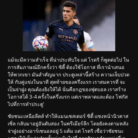
แม้จะมีความสำเร็จ ที่น่าประทับใจ แต่ โรดริ ก็พูดต่อไป ใน
การสัมภาษณ์อีกครั้งว่า ซิตี้ ต้องใช้โอกาส ที่เรานำเสนอ
ให้พวกเขา มันสำคัญมาก ประตูเหล่านี้สร้าง ความเจ็บปวด
ให้ กับคู่แข่งในนาที สุดท้ายของครึ่งแรก เราสมควรที่ จะ
เป็นจ่าฝูง คุณต้องยิงให้ได้ นั่นคือกฎของฟุตบอล เราสร้าง
โอกาสได้ 3-4 ครั้งในครึ่งแรก แต่เราพลาดและต้อง โฟกัส
ไปที่การทำประตู’
ชัยชนะเหนือลีดส์ ทำให้แมนเชสเตอร์ ซิตี้ แซงหน้านิวคาส
เซิ่ล กลับมาอยู่อันดับสอง ในพรีเมียร์ลีก โดยยังคงตามหลัง
จ่าฝูงอย่างอาร์เซนอลอยู่ 5 แต้ม แต่ โรดริ เชื่อว่าชัยชนะ