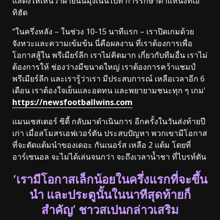
แสดงให้เห็นว่าฝ่ายนั้นมุ่งเน้นไปที่ การรักษาตำแหน่งที่เอ
ทิฮัด
“ในครึ่งหลัง – ในช่วง 10-15 นาทีแรก – เราปิดเกมด้วย
จังหวะและความเข้มข้น นี่คือผลงาน ที่เราต้องการเพื่อ
โอกาสสู้ใน พรีเมียร์ลีก เราไม่คิดมาก เกี่ยวกับทีมอื่น เราไม่
ต้องการให้ ช่องว่างมีขนาดใหญ่ เราต้องการคว้าแชมป์
พรีเมียร์ลีก และเรารู้ว่าเรา มีประสบการณ์ เหลือเวลาอีก 6
เดือน เราต้องใจเย็นและอดทน และพยายามชนะทุก ๆ เกม’
https://newsfootballwins.com
แมนเชสเตอร์ ซิตี้ กลับมาดำเนินการ อีกครั้งในวันส่งท้ายปี
เก่า เมื่อสโมสรเอฟเวอร์ตัน ประสบปัญหา พวกเขามีโอกาส
ที่จะตัดแต้มนำของเดอะ กันเนอร์ส เหลือ 2 แต้ม โดยที่
อาร์เซนอล จะไม่ได้เล่นจนกว่า จะถึงเวลาน้ำชา ที่ไบรท์ตัน
‘เรามีโอกาสเล็กน้อยในครึ่งแรกที่จะขึ้น
นำ และประตูนั้นในนาทีสุดท้ายก็
สำคัญ’ ชาวสเปนกล่าวเสริม