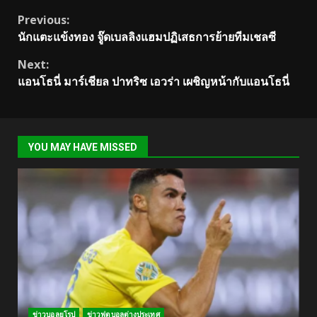
Continue
Previous:
นักแตะแข้งทอง จู๊ดเบลลิงแฮมปฏิเสธการย้ายทีมเชลซี
Reading
Next:
แอนโธนี่ มาร์เชียล ปาทริซ เอวร่า เผชิญหน้ากับแอนโธนี่
YOU MAY HAVE MISSED
ข่าวบอลยุโรป
ข่าวฟุตบอลต่างประเทศ