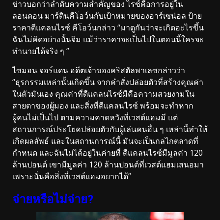
ข่าวบอกว่าลำดับความสำคัญของ ไรซ์คือการอยู่ใน
ลอนดอน มาร์ตินคีโอว์นกับเป้าหมายของอาร์เซน่อล ป้าย
ราคาดีแคลนไรซ์ คีโอว์นกล่าว “มาดูกันว่าจะเกิดอะไรขึ้น
ฉันไม่คิดอย่างนั้นจิม แม้ว่าราคาจะเป็นไปในตอนนี้ใครจะ
ทำนายได้จริง ๆ ”
ไซมอน จอร์แดน อดีตเจ้าของคริสตัลพาเลซกล่าวว่า
“ธุรกรรมเหล่านั้นเกิดขึ้น จากคำสั่งปล่อยตัวที่สร้างคุณค่า
ในตัวมันเอง คุณค่าที่ดีแคลนไรซ์มีคือความสวยงามใน
สายตาของผู้มอง และสิ่งที่ดีแคลนไรซ์ พร้อมจะทำหาก
ผู้คนไม่เป็นไป ตามความคาดหวังที่เวสต์แฮมมี แต่
สถานการณ์ประโยคปล่อยตัวกับผู้เล่นคนอื่น ๆ เหล่านี้ทำให้
เกิดผลลัพธ์ และในสถานการณ์นี้ มันจะเป็นกลไกตลาดที่
กำหนด และฉันไม่ได้อยู่ในค่ายที่ ดีแคลนไรซ์มีมูลค่า 120
ล้านปอนด์ เขามีมูลค่า 120 ล้านปอนด์ที่เวสต์แฮมเสนอมา
เพราะนั่นคือสิ่งที่เวสต์แฮมอยากได้”
จ่ายหรือไม่จ่าย?