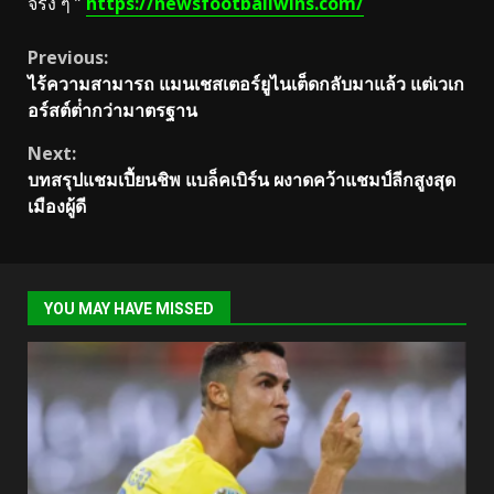
จริง ๆ ”
https://newsfootballwins.com/
Continue
Previous:
ไร้ความสามารถ แมนเชสเตอร์ยูไนเต็ดกลับมาแล้ว แต่เวเก
Reading
อร์สต์ต่ํากว่ามาตรฐาน
Next:
บทสรุปแชมเปี้ยนชิพ แบล็คเบิร์น ผงาดคว้าแชมป์ลีกสูงสุด
เมืองผู้ดี
YOU MAY HAVE MISSED