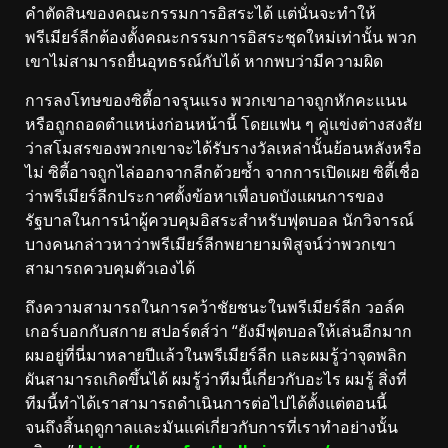
คำตัดสินของคณะกรรมการอิสระได้ แต่นั่นจะทำให้
พรีเมียร์ลีกต้องตั้งคณะกรรมการอิสระชุดใหม่เท่านั้น พวก
เขาไม่สามารถยื่นอุทธรณ์กับได้ หากพบว่ามีความผิด
การลงโทษของซิตี้อาจรุนแรง พวกเขาอาจถูกหักคะแนน
หรือถูกถอดตำแหน่งก่อนหน้านี้ โดยแฟน ๆ คู่แข่งต่างสงสัย
ว่าสโมสรของพวกเขาจะได้รับรางวัลเหล่านั้นย้อนหลังหรือ
ไม่ ซิตี้อาจถูกไล่ออกจากลีกด้วยซ้ำ จากการเปิดเผย ซิตี้เชื่อ
ว่าพรีเมียร์ลีกประกาศตั้งข้อหาเพื่อบดบังแผนการของ
รัฐบาลในการนำผู้ควบคุมอิสระสำหรับฟุตบอล นักวิจารณ์
บางคนกล่าวหาว่าพรีเมียร์ลีกพยายามพิสูจน์ว่าพวกเขา
สามารถควบคุมตัวเองได้
ถึงความสามารถในการคว้าชัยชนะในพรีเมียร์ลีก วอล์ค
เกอร์บอกกับสกาย สปอร์ตส์ว่า “ยังมีฟุตบอลให้เล่นอีกมาก
ผมอยู่ที่นี่มาหลายปีแล้วในพรีเมียร์ลีก และผมรู้ว่าจุดพลิก
ผันสามารถเกิดขึ้นได้ ผมรู้ว่าทีมนี้เกี่ยวกับอะไร ผมรู้ สิ่งที่
ทีมนี้ทำได้เราสามารถดำเนินการต่อไปได้ตั้งแต่ตอนนี้
จนถึงสิ้นฤดูกาลและมันแค่เกี่ยวกับการที่เราทำอย่างนั้น