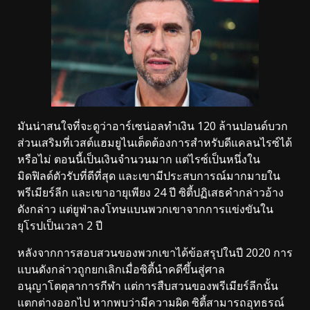
มันน่าสนใจที่จะดูว่าอาร์เซน่อลทำเงิน 120 ล้านปอนด์บวก
ส่วนเสริมที่เวสต์แฮมยูไนเต็ดต้องการสำหรับดีแคลนไรซ์ได้
หรือไม่ ตอนนี้เป็นเงินจำนวนมาก แต่ไรซ์เป็นหนึ่งใน
มิดฟิลด์ตัวรับที่ดีที่สุด และเขามีประสบการณ์มากมายใน
พรีเมียร์ลีก และเขาอายุเพียง 24 ปี ซิตี้ปฏิเสธคำกล่าวอ้าง
ดังกล่าว แต่ยูฟ่าลงโทษแบนพวกเขาจากการแข่งขันใน
ยุโรปเป็นเวลา 2 ปี
หลังจากการสอบสวนของพวกเขาได้ข้อสรุปในปี 2020 การ
แบนดังกล่าวถูกยกเลิกเมื่อซิตี้นำคดีขึ้นสู่ศาล
อนุญาโตตุลาการกีฬา แต่การสืบสวนของพรีเมียร์ลีกนั้น
แตกต่างออกไป หากพบว่ามีความผิด ซิตี้สามารถอุทธรณ์