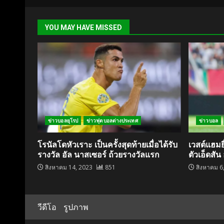
YOU MAY HAVE MISSED
ข่าวบอลยุโรป
ข่าวฟุตบอลต่างประเทศ
ข่าวบอล
โรนัลโดหัวเราะ เป็นครั้งสุดท้ายเมื่อได้รับ
เวสต์แฮมย
รางวัล อัล นาสเซอร์ ถ้วยรางวัลแรก
ตัวเอ็ดสั
สิงหาคม 14, 2023
851
สิงหาคม 6
วีดีโอ
รูปภาพ