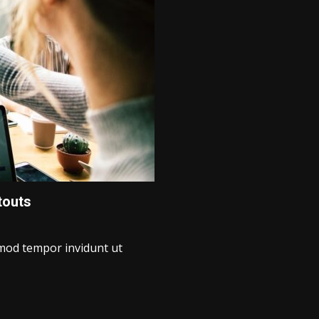
touts
mod tempor invidunt ut