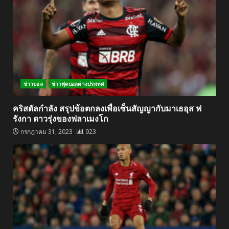
ข่าวบอล
ข่าวฟุตบอลต่างประเทศ
คริสตัลกำลัง สรุปข้อตกลงเพื่อเซ็นสัญญากับมาเธอุส ฟ
รังกา ดาวรุ่งของฟลาเมงโก
กรกฎาคม 31, 2023
923