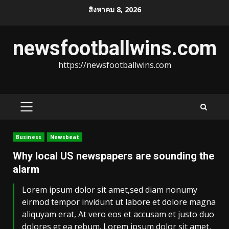
Skip
สิงหาคม 8, 2026
to
content
newsfootballwins.com
https://newsfootballwins.com
PRIMARY
MENU
Business
Newsbeat
Why local US newspapers are sounding the
alarm
Lorem ipsum dolor sit amet,sed diam nonumy
eirmod tempor invidunt ut labore et dolore magna
aliquyam erat, At vero eos et accusam et justo duo
dolores et ea rebum. Lorem ipsum dolor sit amet,