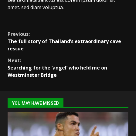
sea takimata sanctus est Lorem ipsum dolor sit
amet. sed diam voluptua.
Continue
Previous:
The full story of Thailand’s extraordinary cave
Reading
rescue
Next:
Searching for the ‘angel’ who held me on
Westminster Bridge
YOU MAY HAVE MISSED